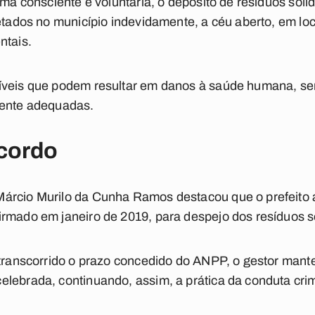
rma consciente e voluntária, o depósito de resíduos sólid
letados no município indevidamente, a céu aberto, em lo
ntais.
íveis que podem resultar em danos à saúde humana, se
mente adequadas.
cordo
árcio Murilo da Cunha Ramos destacou que o prefeito 
rmado em janeiro de 2019, para despejo dos resíduos só
 transcorrido o prazo concedido do ANPP, o gestor mant
elebrada, continuando, assim, a prática da conduta cr