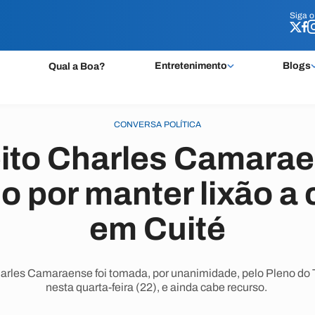
Siga 
Siga 
Entretenimento
Blogs
Qual a Boa?
CONVERSA POLÍTICA
eito Charles Camarae
 por manter lixão a 
em Cuité
harles Camaraense foi tomada, por unanimidade, pelo Pleno do T
nesta quarta-feira (22), e ainda cabe recurso.