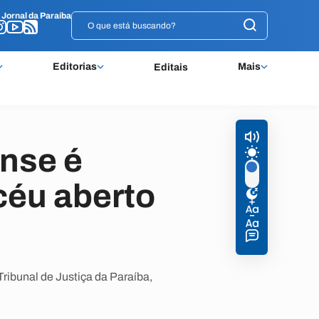
o
o
Jornal da Paraíba
Jornal da Paraíba
Editorias
Mais
Editais
nse é
céu aberto
ribunal de Justiça da Paraíba,