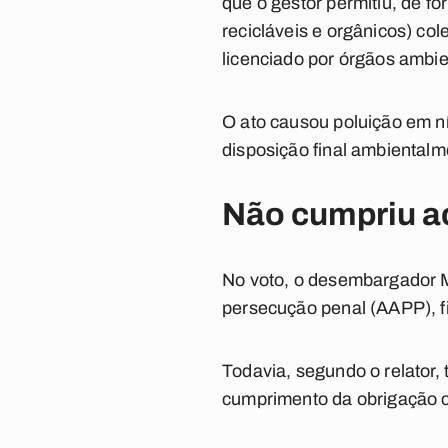
que o gestor permitiu, de fo
recicláveis e orgânicos) co
licenciado por órgãos ambie
O ato causou poluição em n
disposição final ambiental
Não cumpriu a
No voto, o desembargador M
persecução penal (AAPP), fi
Todavia, segundo o relator,
cumprimento da obrigação c