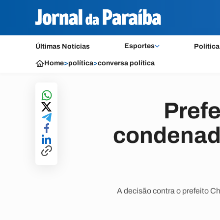
Esportes
Últimas Notícias
Política
Home
>
política
>
conversa política
Pref
condenado
A decisão contra o prefeito C