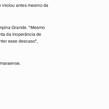
e iniciou antes mesmo da
 Campina Grande. "Mesmo
nta da inoperância de
nter esse descaso",
Camaraense.