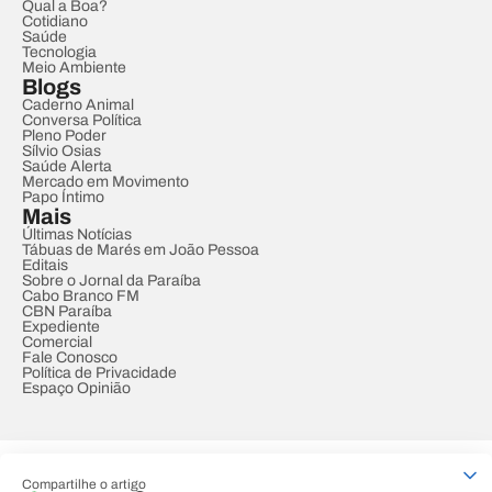
Qual a Boa?
Cotidiano
Saúde
Tecnologia
Meio Ambiente
Blogs
Caderno Animal
Conversa Política
Pleno Poder
Sílvio Osias
Saúde Alerta
Mercado em Movimento
Papo Íntimo
Mais
Últimas Notícias
Tábuas de Marés em João Pessoa
Editais
Sobre o Jornal da Paraíba
Cabo Branco FM
CBN Paraíba
Expediente
Comercial
Fale Conosco
Política de Privacidade
Espaço Opinião
© REDE PARAÍBA DE COMUNICAÇÃO
Compartilhe o artigo