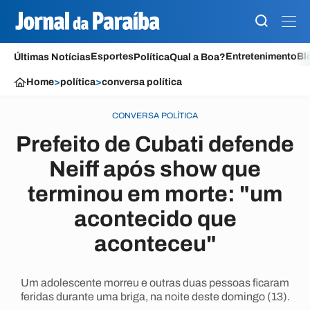
Esportes
Entretenimento
Bl
Últimas Notícias
Política
Qual a Boa?
Home
>
política
>
conversa política
CONVERSA POLÍTICA
Prefeito de Cubati defende
Neiff após show que
terminou em morte: "um
acontecido que
aconteceu"
Um adolescente morreu e outras duas pessoas ficaram
feridas durante uma briga, na noite deste domingo (13).