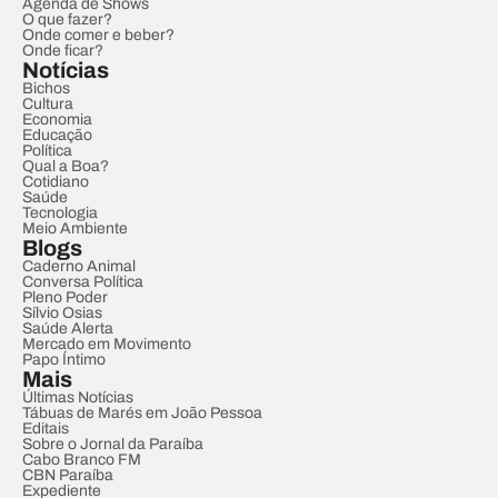
Agenda de Shows
O que fazer?
Onde comer e beber?
Onde ficar?
Notícias
Bichos
Cultura
Economia
Educação
Política
Qual a Boa?
Cotidiano
Saúde
Tecnologia
Meio Ambiente
Blogs
Caderno Animal
Conversa Política
Pleno Poder
Sílvio Osias
Saúde Alerta
Mercado em Movimento
Papo Íntimo
Mais
Últimas Notícias
Tábuas de Marés em João Pessoa
Editais
Sobre o Jornal da Paraíba
Cabo Branco FM
CBN Paraíba
Expediente