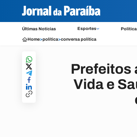
Esportes
Últimas Notícias
Política
Home
>
política
>
conversa política
Prefeitos
Vida e S