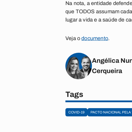
Na nota, a entidade defende
que TODOS assumam cada qu
lugar a vida e a saúde de cad
Veja o
documento
.
Angélica Nun
Cerqueira
Tags
COVID-19
PACTO NACIONAL PELA 