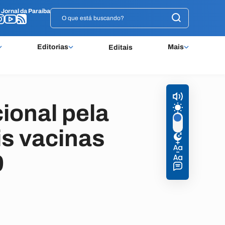
o
o
Jornal da Paraíba
Jornal da Paraíba
Editorias
Mais
Editais
ional pela
s vacinas
9