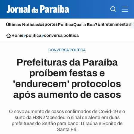
Esportes
Entretenimento
Bl
Últimas Notícias
Política
Qual a Boa?
Home
>
política
>
conversa política
CONVERSA POLÍTICA
Prefeituras da Paraíba
proíbem festas e
'endurecem' protocolos
após aumento de casos
O novo aumento de casos confirmados de Covid-19 e o
surto da H3N2 'acendeu' o sinal de alerta em duas
prefeituras do Sertão paraibano: Uiraúna e Bonito de
Santa Fé.