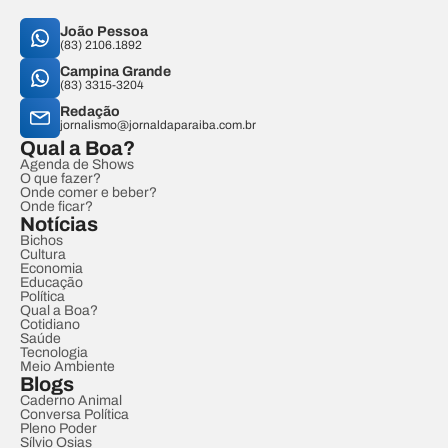
João Pessoa
(83) 2106.1892
Campina Grande
(83) 3315-3204
Redação
jornalismo@jornaldaparaiba.com.br
Qual a Boa?
Agenda de Shows
O que fazer?
Onde comer e beber?
Onde ficar?
Notícias
Bichos
Cultura
Economia
Educação
Política
Qual a Boa?
Cotidiano
Saúde
Tecnologia
Meio Ambiente
Blogs
Caderno Animal
Conversa Política
Pleno Poder
Sílvio Osias