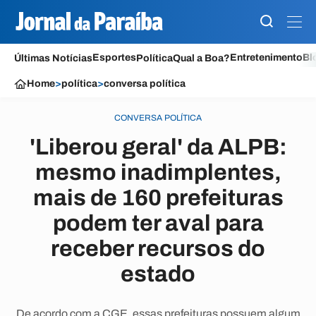
Esportes
Entretenimento
Bl
Últimas Notícias
Política
Qual a Boa?
Home
>
política
>
conversa política
CONVERSA POLÍTICA
'Liberou geral' da ALPB:
mesmo inadimplentes,
mais de 160 prefeituras
podem ter aval para
receber recursos do
estado
De acordo com a CGE, essas prefeituras possuem algum