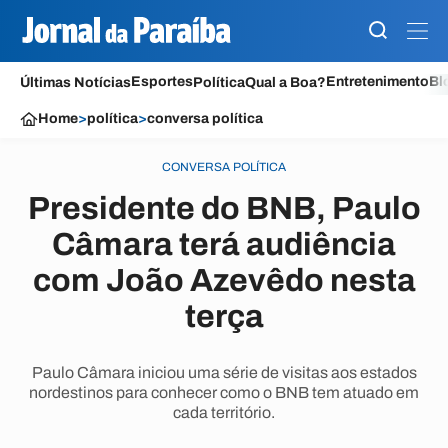
Esportes
Entretenimento
Bl
Últimas Notícias
Política
Qual a Boa?
Home
>
política
>
conversa política
CONVERSA POLÍTICA
Presidente do BNB, Paulo
Câmara terá audiência
com João Azevêdo nesta
terça
Paulo Câmara iniciou uma série de visitas aos estados
nordestinos para conhecer como o BNB tem atuado em
cada território.