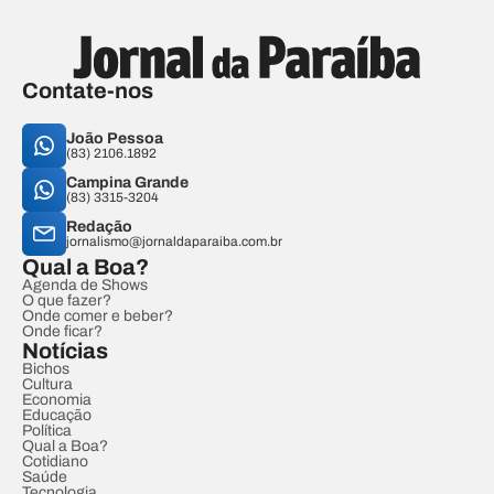
Contate-nos
João Pessoa
(83) 2106.1892
Campina Grande
(83) 3315-3204
Redação
jornalismo@jornaldaparaiba.com.br
Qual a Boa?
Agenda de Shows
O que fazer?
Onde comer e beber?
Onde ficar?
Notícias
Bichos
Cultura
Economia
Educação
Política
Qual a Boa?
Cotidiano
Saúde
Tecnologia