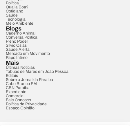
Política
Qual a Boa?
Cotidiano
Saúde
Tecnologia
Meio Ambiente
Blogs
Caderno Animal
Conversa Política
Pleno Poder
Sílvio Osias
Saúde Alerta
Mercado em Movimento
Papo Íntimo
Mais
Últimas Notícias
Tábuas de Marés em João Pessoa
Editais
Sobre o Jornal da Paraíba
Cabo Branco FM
CBN Paraíba
Expediente
Comercial
Fale Conosco
Política de Privacidade
Espaço Opinião
© REDE PARAÍBA DE COMUNICAÇÃO