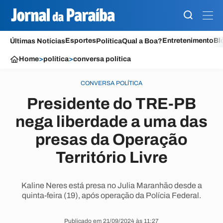
Esportes
Entretenimento
Bl
Últimas Notícias
Política
Qual a Boa?
Home
>
política
>
conversa política
CONVERSA POLÍTICA
Presidente do TRE-PB
nega liberdade a uma das
presas da Operação
Território Livre
Kaline Neres está presa no Julia Maranhão desde a
quinta-feira (19), após operação da Polícia Federal.
Publicado em 21/09/2024 às 11:27