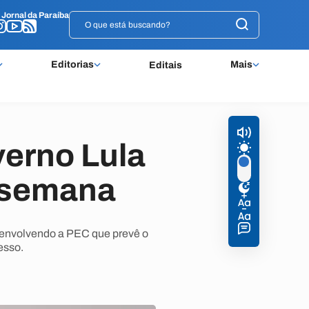
o
o
Jornal da Paraíba
Jornal da Paraíba
Editorias
Mais
Editais
verno Lula
 semana
s envolvendo a PEC que prevê o
esso.