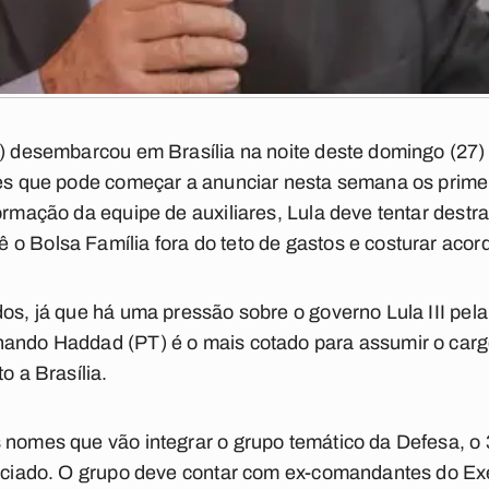
T) desembarcou em Brasília na noite deste domingo (27)
ores que pode começar a anunciar nesta semana os prime
formação da equipe de auxiliares, Lula deve tentar dest
 o Bolsa Família fora do teto de gastos e costurar aco
os, já que há uma pressão sobre o governo Lula III pela
nando Haddad (PT) é o mais cotado para assumir o cargo
o a Brasília.
 nomes que vão integrar o grupo temático da Defesa, o 
unciado. O grupo deve contar com ex-comandantes do Exé