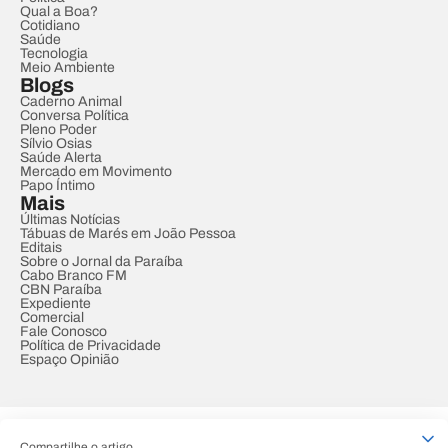
Qual a Boa?
Cotidiano
Saúde
Tecnologia
Meio Ambiente
Blogs
Caderno Animal
Conversa Política
Pleno Poder
Sílvio Osias
Saúde Alerta
Mercado em Movimento
Papo Íntimo
Mais
Últimas Notícias
Tábuas de Marés em João Pessoa
Editais
Sobre o Jornal da Paraíba
Cabo Branco FM
CBN Paraíba
Expediente
Comercial
Fale Conosco
Política de Privacidade
Espaço Opinião
© REDE PARAÍBA DE COMUNICAÇÃO
Compartilhe o artigo