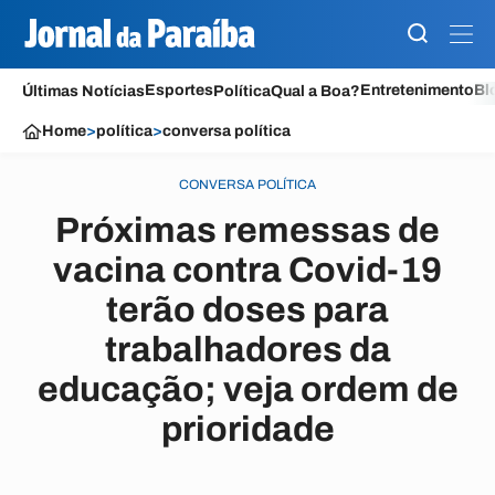
Esportes
Entretenimento
Bl
Últimas Notícias
Política
Qual a Boa?
Home
>
política
>
conversa política
CONVERSA POLÍTICA
Próximas remessas de
vacina contra Covid-19
terão doses para
trabalhadores da
educação; veja ordem de
prioridade