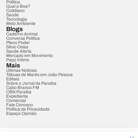
Política
Qual a Boa?
Cotidiano
Saúde
Tecnologia
Meio Ambiente
Blogs
Caderno Animal
Conversa Política
Pleno Poder
Sílvio Osias
Saúde Alerta
Mercado em Movimento
Papo Íntimo
Mais
Últimas Notícias
Tábuas de Marés em João Pessoa
Editais
Sobre o Jornal da Paraíba
Cabo Branco FM
CBN Paraíba
Expediente
Comercial
Fale Conosco
Política de Privacidade
Espaço Opinião
© REDE PARAÍBA DE COMUNICAÇÃO