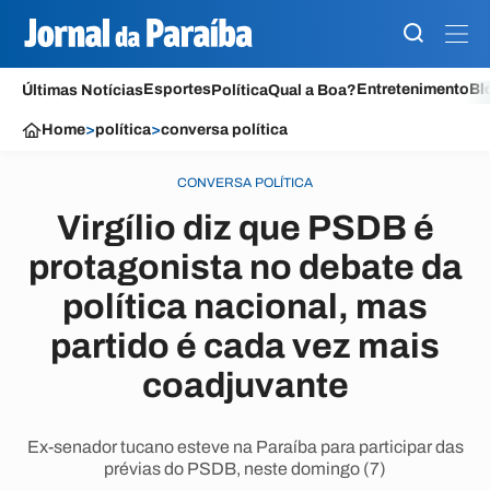
Esportes
Entretenimento
Bl
Últimas Notícias
Política
Qual a Boa?
Home
>
política
>
conversa política
CONVERSA POLÍTICA
Virgílio diz que PSDB é
protagonista no debate da
política nacional, mas
partido é cada vez mais
coadjuvante
Ex-senador tucano esteve na Paraíba para participar das
prévias do PSDB, neste domingo (7)