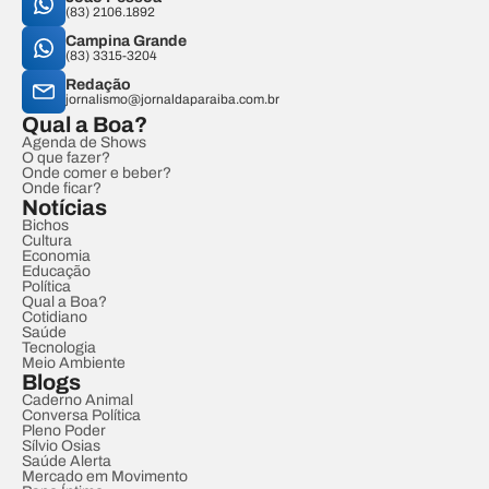
(83) 2106.1892
Campina Grande
(83) 3315-3204
Redação
jornalismo@jornaldaparaiba.com.br
Qual a Boa?
Agenda de Shows
O que fazer?
Onde comer e beber?
Onde ficar?
Notícias
Bichos
Cultura
Economia
Educação
Política
Qual a Boa?
Cotidiano
Saúde
Tecnologia
Meio Ambiente
Blogs
Caderno Animal
Conversa Política
Pleno Poder
Sílvio Osias
Saúde Alerta
Mercado em Movimento