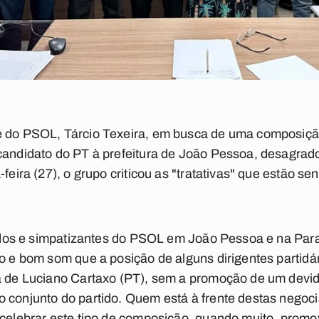
e do PSOL, Tárcio Texeira, em busca de uma composiç
-candidato do PT à prefeitura de João Pessoa, desagrad
feira (27), o grupo criticou as "tratativas" que estão se
liados e simpatizantes do PSOL em João Pessoa e na Par
to e bom som que a posição de alguns dirigentes partid
ra de Luciano Cartaxo (PT), sem a promoção de um devid
o conjunto do partido. Quem está à frente destas negoc
 celebrar este tipo de composição, quando muito, prom