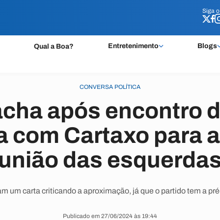
Siga 
Siga 
Entretenimento
Blogs
Qual a Boa?
CONVERSA POLÍTICA
cha após encontro d
a com Cartaxo para a
'união das esquerdas
 um carta criticando a aproximação, já que o partido tem a pré
Publicado em 27/06/2024 às 19:44