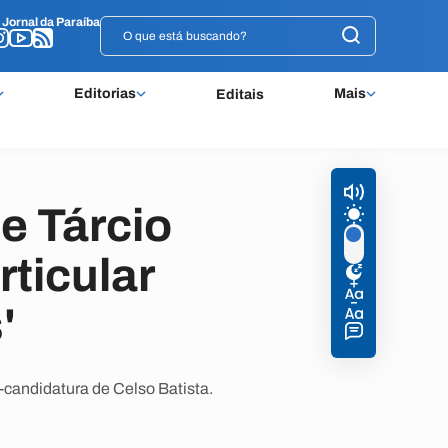
o
o
Jornal da Paraíba
Jornal da Paraíba
Editorias
Mais
Editais
e Tárcio
rticular
'
-candidatura de Celso Batista.