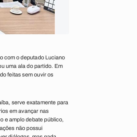
ão com o deputado Luciano
ou uma ala do partido. Em
ndo feitas sem ouvir os
aíba, serve exatamente para
ários em avançar nas
o e amplo debate público,
iações não possui
over diálogos, mas nada