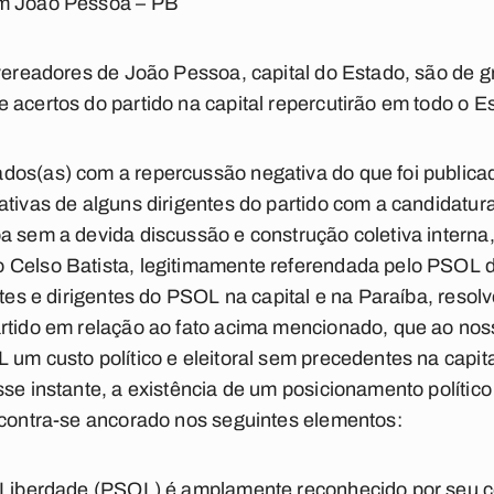
em João Pessoa – PB
 vereadores de João Pessoa, capital do Estado, são de 
 acertos do partido na capital repercutirão em todo o E
dos(as) com a repercussão negativa do que foi publicad
ativas de alguns dirigentes do partido com a candidatur
a sem a devida discussão e construção coletiva interna
 Celso Batista, legitimamente referendada pelo PSOL d
ntes e dirigentes do PSOL na capital e na Paraíba, resol
rtido em relação ao fato acima mencionado, que ao noss
 um custo político e eleitoral sem precedentes na capit
sse instante, a existência de um posicionamento polític
ncontra-se ancorado nos seguintes elementos:
 e Liberdade (PSOL) é amplamente reconhecido por seu