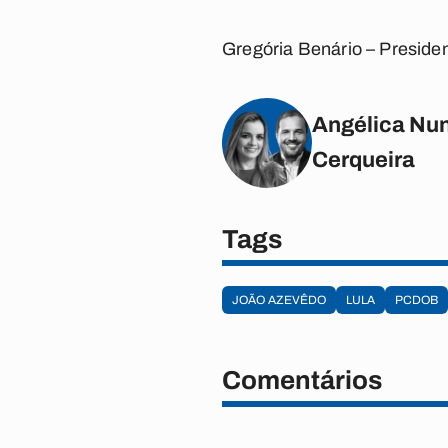
Gregória Benário – Preside
Angélica Nun
Cerqueira
Tags
JOÃO AZEVÊDO
LULA
PCDOB
Comentários