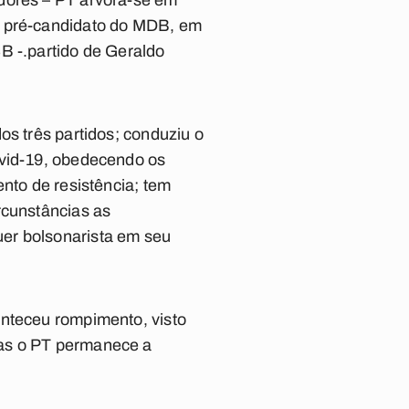
adores – PT arvora-se em
m pré-candidato do MDB, em
B -.partido de Geraldo
os três partidos; conduziu o
ovid-19, obedecendo os
ento de resistência; tem
rcunstâncias as
er bolsonarista em seu
onteceu rompimento, visto
Mas o PT permanece a