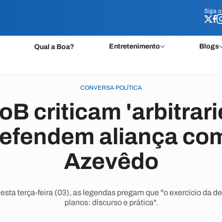
Siga 
Siga 
Entretenimento
Blogs
Qual a Boa?
CONVERSA POLÍTICA
B criticam 'arbitrar
defendem aliança co
Azevêdo
esta terça-feira (03), as legendas pregam que "o exercício da d
planos: discurso e prática".