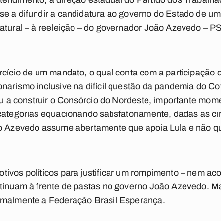
tendimento, a direção estadual do Partido dos Trabalh
se a difundir a candidatura ao governo do Estado de u
atural – à reeleição – do governador João Azevedo – PS
rcício de um mandato, o qual conta com a participação d
onarismo inclusive na difícil questão da pandemia do C
dou a construir o Consórcio do Nordeste, importante mom
categorias equacionando satisfatoriamente, dadas as ci
ão Azevedo assume abertamente que apoia Lula e não qu
ivos políticos para justificar um rompimento – nem ac
ntinuam à frente de pastas no governo João Azevedo. 
rmalmente a Federação Brasil Esperança.