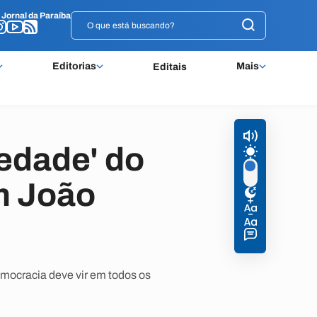
o
o
Jornal da Paraíba
Jornal da Paraíba
Editorias
Mais
Editais
iedade' do
m João
emocracia deve vir em todos os