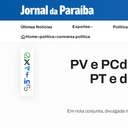
Esportes
Últimas Notícias
Política
Home
>
política
>
conversa política
PV e PCdo
PT e 
Em nota conjunta, divulgada n