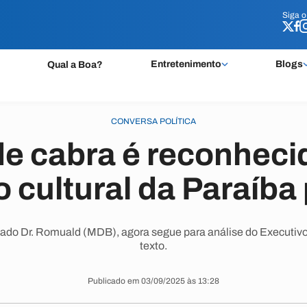
Siga 
Siga 
Entretenimento
Blogs
Qual a Boa?
CONVERSA POLÍTICA
de cabra é reconhec
o cultural da Paraíba
tado Dr. Romuald (MDB), agora segue para análise do Executivo
texto.
Publicado em 03/09/2025 às 13:28