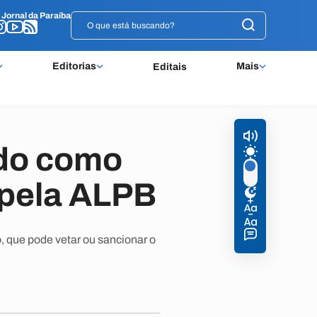
o
o
Jornal da Paraíba
Jornal da Paraíba
Editorias
Mais
Editais
ido como
 pela ALPB
, que pode vetar ou sancionar o