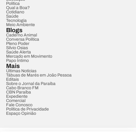
Política
Qual a Boa?
Cotidiano
Saúde
Tecnologia
Meio Ambiente
Blogs
Caderno Animal
Conversa Política
Pleno Poder
Sílvio Osias
Saúde Alerta
Mercado em Movimento
Papo Íntimo
Mais
Últimas Notícias
Tábuas de Marés em João Pessoa
Editais
Sobre o Jornal da Paraíba
Cabo Branco FM
CBN Paraíba
Expediente
Comercial
Fale Conosco
Política de Privacidade
Espaço Opinião
© REDE PARAÍBA DE COMUNICAÇÃO