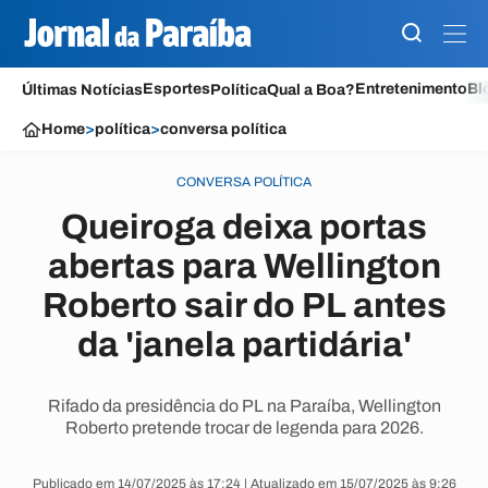
Esportes
Entretenimento
Bl
Últimas Notícias
Política
Qual a Boa?
Home
>
política
>
conversa política
CONVERSA POLÍTICA
Queiroga deixa portas
abertas para Wellington
Roberto sair do PL antes
da 'janela partidária'
Rifado da presidência do PL na Paraíba, Wellington
Roberto pretende trocar de legenda para 2026.
Publicado em 14/07/2025 às 17:24 | Atualizado em 15/07/2025 às 9:26