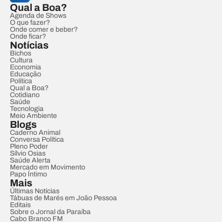
Qual a Boa?
Agenda de Shows
O que fazer?
Onde comer e beber?
Onde ficar?
Notícias
Bichos
Cultura
Economia
Educação
Política
Qual a Boa?
Cotidiano
Saúde
Tecnologia
Meio Ambiente
Blogs
Caderno Animal
Conversa Política
Pleno Poder
Sílvio Osias
Saúde Alerta
Mercado em Movimento
Papo Íntimo
Mais
Últimas Notícias
Tábuas de Marés em João Pessoa
Editais
Sobre o Jornal da Paraíba
Cabo Branco FM