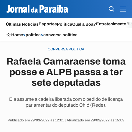
Esportes
Entretenimento
Bl
Últimas Notícias
Política
Qual a Boa?
Home
>
política
>
conversa política
CONVERSA POLÍTICA
Rafaela Camaraense toma
posse e ALPB passa a ter
sete deputadas
Ela assume a cadeira liberada com o pedido de licença
parlamentar do deputado Chió (Rede).
Publicado em 29/03/2022 às 12:01 | Atualizado em 29/03/2022 às 15:09