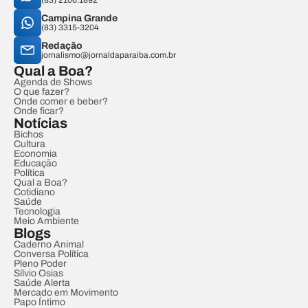
(83) 2106.1892
Campina Grande
(83) 3315-3204
Redação
jornalismo@jornaldaparaiba.com.br
Qual a Boa?
Agenda de Shows
O que fazer?
Onde comer e beber?
Onde ficar?
Notícias
Bichos
Cultura
Economia
Educação
Política
Qual a Boa?
Cotidiano
Saúde
Tecnologia
Meio Ambiente
Blogs
Caderno Animal
Conversa Política
Pleno Poder
Sílvio Osias
Saúde Alerta
Mercado em Movimento
Papo Íntimo