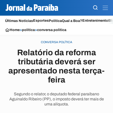
Esportes
Entretenimento
Bl
Últimas Notícias
Política
Qual a Boa?
Home
>
política
>
conversa política
CONVERSA POLÍTICA
Relatório da reforma
tributária deverá ser
apresentado nesta terça-
feira
Segundo o relator, o deputado federal paraibano
Aguinaldo Ribeiro (PP), o imposto deverá ter mais de
uma alíquota.