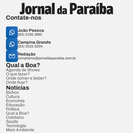
Contate-nos
João Pessoa
(83) 2106.1892
Campina Grande
(83) 3315-3204
Redação
jornalismo@jornaldaparaiba.com.br
Qual a Boa?
Agenda de Shows
O que fazer?
Onde comer e beber?
Onde ficar?
Notícias
Bichos
Cultura
Economia
Educação
Política
Qual a Boa?
Cotidiano
Saúde
Tecnologia
Meio Ambiente