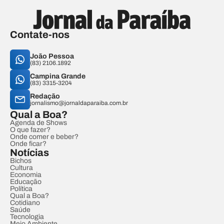
Contate-nos
João Pessoa
(83) 2106.1892
Campina Grande
(83) 3315-3204
Redação
jornalismo@jornaldaparaiba.com.br
Qual a Boa?
Agenda de Shows
O que fazer?
Onde comer e beber?
Onde ficar?
Notícias
Bichos
Cultura
Economia
Educação
Política
Qual a Boa?
Cotidiano
Saúde
Tecnologia
Meio Ambiente