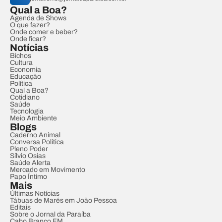
Qual a Boa?
Agenda de Shows
O que fazer?
Onde comer e beber?
Onde ficar?
Notícias
Bichos
Cultura
Economia
Educação
Política
Qual a Boa?
Cotidiano
Saúde
Tecnologia
Meio Ambiente
Blogs
Caderno Animal
Conversa Política
Pleno Poder
Sílvio Osias
Saúde Alerta
Mercado em Movimento
Papo Íntimo
Mais
Últimas Notícias
Tábuas de Marés em João Pessoa
Editais
Sobre o Jornal da Paraíba
Cabo Branco FM