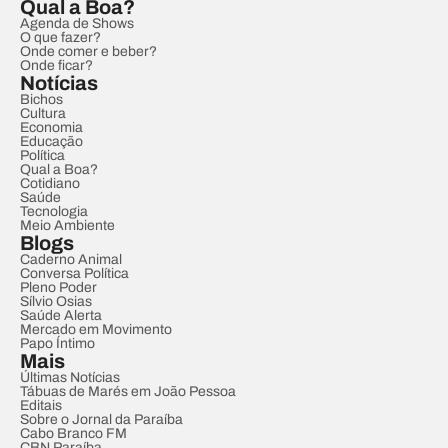
Qual a Boa?
Agenda de Shows
O que fazer?
Onde comer e beber?
Onde ficar?
Notícias
Bichos
Cultura
Economia
Educação
Política
Qual a Boa?
Cotidiano
Saúde
Tecnologia
Meio Ambiente
Blogs
Caderno Animal
Conversa Política
Pleno Poder
Sílvio Osias
Saúde Alerta
Mercado em Movimento
Papo Íntimo
Mais
Últimas Notícias
Tábuas de Marés em João Pessoa
Editais
Sobre o Jornal da Paraíba
Cabo Branco FM
CBN Paraíba