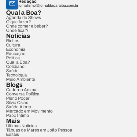
Redação
jornalismo@jornaldaparaiba.com.br
Qual a Boa?
Agenda de Shows
O que fazer?
Onde comer e beber?
Onde ficar?
Notícias
Bichos
Cultura
Economia
Educação
Política
Qual a Boa?
Cotidiano
Saúde
Tecnologia
Meio Ambiente
Blogs
Caderno Animal
Conversa Política
Pleno Poder
Sílvio Osias
Saúde Alerta
Mercado em Movimento
Papo Íntimo
Mais
Últimas Notícias
Tábuas de Marés em João Pessoa
Editais