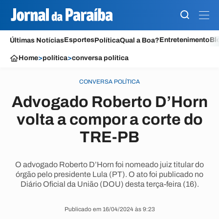
Esportes
Entretenimento
Bl
Últimas Notícias
Política
Qual a Boa?
Home
>
política
>
conversa política
CONVERSA POLÍTICA
Advogado Roberto D’Horn
volta a compor a corte do
TRE-PB
O advogado Roberto D’Horn foi nomeado juiz titular do
órgão pelo presidente Lula (PT). O ato foi publicado no
Diário Oficial da União (DOU) desta terça-feira (16).
Publicado em 16/04/2024 às 9:23