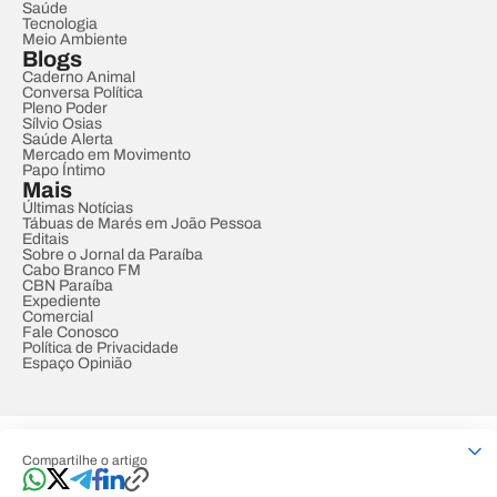
Saúde
Tecnologia
Meio Ambiente
Blogs
Caderno Animal
Conversa Política
Pleno Poder
Sílvio Osias
Saúde Alerta
Mercado em Movimento
Papo Íntimo
Mais
Últimas Notícias
Tábuas de Marés em João Pessoa
Editais
Sobre o Jornal da Paraíba
Cabo Branco FM
CBN Paraíba
Expediente
Comercial
Fale Conosco
Política de Privacidade
Espaço Opinião
© REDE PARAÍBA DE COMUNICAÇÃO
Compartilhe o artigo
Developed by
Designed by