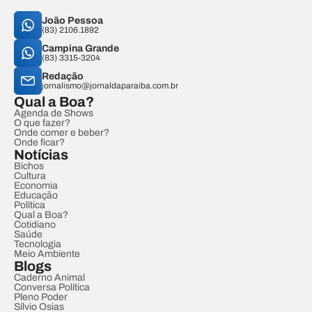
João Pessoa
(83) 2106.1892
Campina Grande
(83) 3315-3204
Redação
jornalismo@jornaldaparaiba.com.br
Qual a Boa?
Agenda de Shows
O que fazer?
Onde comer e beber?
Onde ficar?
Notícias
Bichos
Cultura
Economia
Educação
Política
Qual a Boa?
Cotidiano
Saúde
Tecnologia
Meio Ambiente
Blogs
Caderno Animal
Conversa Política
Pleno Poder
Sílvio Osias