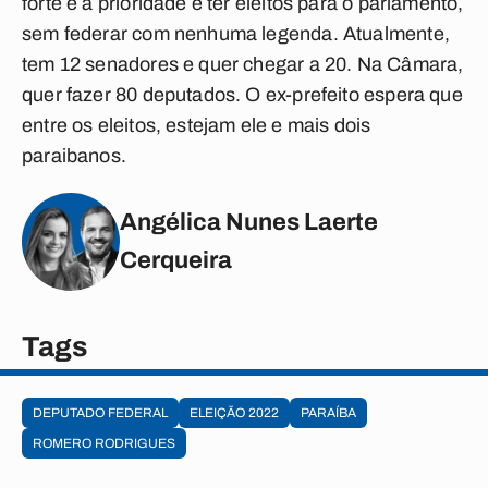
forte e a prioridade é ter eleitos para o parlamento,
sem federar com nenhuma legenda. Atualmente,
tem 12 senadores e quer chegar a 20. Na Câmara,
quer fazer 80 deputados. O ex-prefeito espera que
entre os eleitos, estejam ele e mais dois
paraibanos.
Angélica Nunes Laerte
Cerqueira
Tags
DEPUTADO FEDERAL
ELEIÇÃO 2022
PARAÍBA
ROMERO RODRIGUES