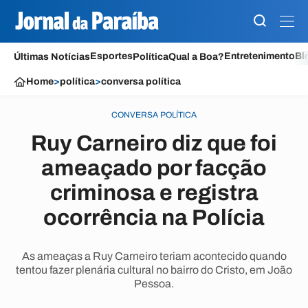
Esportes
Entretenimento
Bl
Últimas Notícias
Política
Qual a Boa?
Home
>
política
>
conversa política
CONVERSA POLÍTICA
Ruy Carneiro diz que foi
ameaçado por facção
criminosa e registra
ocorrência na Polícia
As ameaças a Ruy Carneiro teriam acontecido quando
tentou fazer plenária cultural no bairro do Cristo, em João
Pessoa.