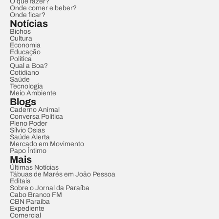
O que fazer?
Onde comer e beber?
Onde ficar?
Notícias
Bichos
Cultura
Economia
Educação
Política
Qual a Boa?
Cotidiano
Saúde
Tecnologia
Meio Ambiente
Blogs
Caderno Animal
Conversa Política
Pleno Poder
Sílvio Osias
Saúde Alerta
Mercado em Movimento
Papo Íntimo
Mais
Últimas Notícias
Tábuas de Marés em João Pessoa
Editais
Sobre o Jornal da Paraíba
Cabo Branco FM
CBN Paraíba
Expediente
Comercial