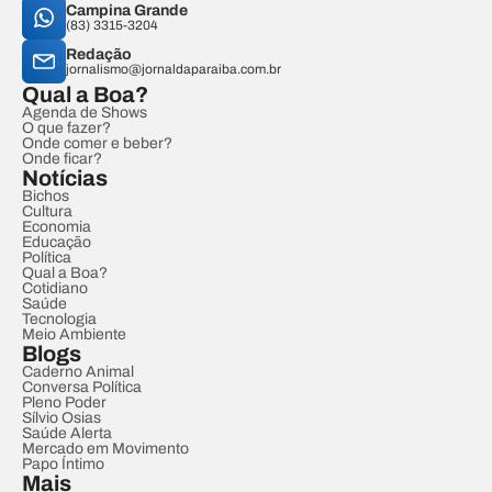
Campina Grande
(83) 3315-3204
Redação
jornalismo@jornaldaparaiba.com.br
Qual a Boa?
Agenda de Shows
O que fazer?
Onde comer e beber?
Onde ficar?
Notícias
Bichos
Cultura
Economia
Educação
Política
Qual a Boa?
Cotidiano
Saúde
Tecnologia
Meio Ambiente
Blogs
Caderno Animal
Conversa Política
Pleno Poder
Sílvio Osias
Saúde Alerta
Mercado em Movimento
Papo Íntimo
Mais