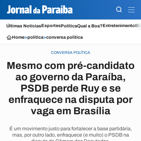
Esportes
Entretenimento
Bl
Últimas Notícias
Política
Qual a Boa?
Home
>
política
>
conversa política
CONVERSA POLÍTICA
Mesmo com pré-candidato
ao governo da Paraíba,
PSDB perde Ruy e se
enfraquece na disputa por
vaga em Brasília
É um movimento justo para fortalecer a base partidária,
mas, por outro lado, enfraquece (e muito) o PSDB na