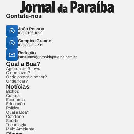
Contate-nos
João Pessoa
(83) 2106.1892
Campina Grande
(83) 3315-3204
Redação
jornalismo@jornaldaparaiba.com.br
Qual a Boa?
Agenda de Shows
O que fazer?
Onde comer e beber?
Onde ficar?
Notícias
Bichos
Cultura
Economia
Educação
Política
Qual a Boa?
Cotidiano
Saúde
Tecnologia
Meio Ambiente