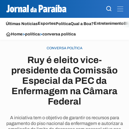
Esportes
Entretenimento
Bl
Últimas Notícias
Política
Qual a Boa?
Home
>
política
>
conversa política
CONVERSA POLÍTICA
Ruy é eleito vice-
presidente da Comissão
Especial da PEC da
Enfermagem na Câmara
Federal
A iniciativa tem o objetivo de garantir os recursos para
pagamento do piso nacional da enfermagem e autorizar a