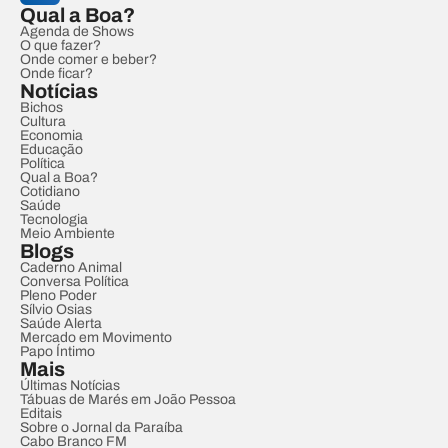
Qual a Boa?
Agenda de Shows
O que fazer?
Onde comer e beber?
Onde ficar?
Notícias
Bichos
Cultura
Economia
Educação
Política
Qual a Boa?
Cotidiano
Saúde
Tecnologia
Meio Ambiente
Blogs
Caderno Animal
Conversa Política
Pleno Poder
Sílvio Osias
Saúde Alerta
Mercado em Movimento
Papo Íntimo
Mais
Últimas Notícias
Tábuas de Marés em João Pessoa
Editais
Sobre o Jornal da Paraíba
Cabo Branco FM