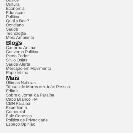
Bichos
Cultura
Economia
Educação
Política
Qual a Boa?
Cotidiano
Saúde
Tecnologia
Meio Ambiente
Blogs
Caderno Animal
Conversa Política
Pleno Poder
Sílvio Osias
Saúde Alerta
Mercado em Movimento
Papo Íntimo
Mais
Últimas Notícias
Tábuas de Marés em João Pessoa
Editais
Sobre o Jornal da Paraíba
Cabo Branco FM
CBN Paraíba
Expediente
Comercial
Fale Conosco
Política de Privacidade
Espaço Opinião