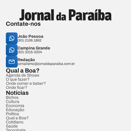
Contate-nos
João Pessoa
(83) 2106.1892
Campina Grande
(83) 3315-3204
Redação
jornalismo@jornaldaparaiba.com.br
Qual a Boa?
Agenda de Shows
O que fazer?
Onde comer e beber?
Onde ficar?
Notícias
Bichos
Cultura
Economia
Educação
Política
Qual a Boa?
Cotidiano
Saúde
Tecnologia