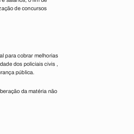
 salários; o fim de
ização de concursos
al para cobrar melhorias
de dos policiais civis ,
urança pública.
liberação da matéria não