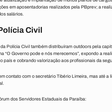
atualização e implantação de muitos planos de cargos e
ções em aposentadorias realizados pela PBprev; a real
dos salários.
lícia Civil
da Polícia Civil também distribuíram outdoors pela capit
a “O Governo pode e nós merecemos”, expondo a realida
do país e cobrando valorização aos profissionais da seg
m contato com o secretário Tibério Limeira, mas até a 
l.
órum dos Servidores Estaduais da Paraíba: