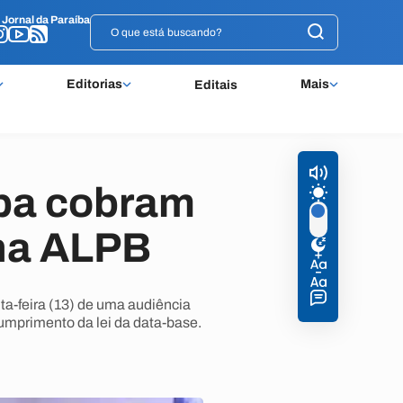
o
o
Jornal da Paraíba
Jornal da Paraíba
Editorias
Mais
Editais
íba cobram
na ALPB
ta-feira (13) de uma audiência
umprimento da lei da data-base.