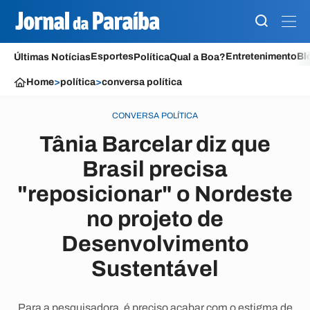
Esportes
Entretenimento
Bl
Últimas Notícias
Política
Qual a Boa?
Home
>
política
>
conversa política
CONVERSA POLÍTICA
Tânia Barcelar diz que
Brasil precisa
"reposicionar" o Nordeste
no projeto de
Desenvolvimento
Sustentável
Para a pesquisadora, é preciso acabar com o estigma de