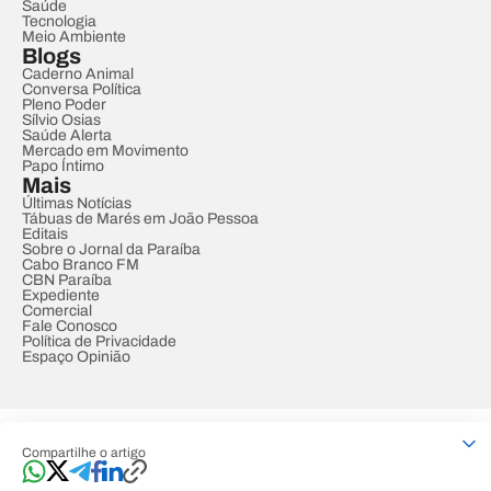
Saúde
Tecnologia
Meio Ambiente
Blogs
Caderno Animal
Conversa Política
Pleno Poder
Sílvio Osias
Saúde Alerta
Mercado em Movimento
Papo Íntimo
Mais
Últimas Notícias
Tábuas de Marés em João Pessoa
Editais
Sobre o Jornal da Paraíba
Cabo Branco FM
CBN Paraíba
Expediente
Comercial
Fale Conosco
Política de Privacidade
Espaço Opinião
© REDE PARAÍBA DE COMUNICAÇÃO
Compartilhe o artigo
Developed by
Designed by