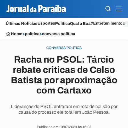
Esportes
Entretenimento
Bl
Últimas Notícias
Política
Qual a Boa?
Home
>
política
>
conversa política
CONVERSA POLÍTICA
Racha no PSOL: Tárcio
rebate criticas de Celso
Batista por aproximação
com Cartaxo
Lideranças do PSOL entraram em rota de colisão por
causa do processo eleitoral em João Pessoa.
Publicado em 10/07/2024 às 16:08