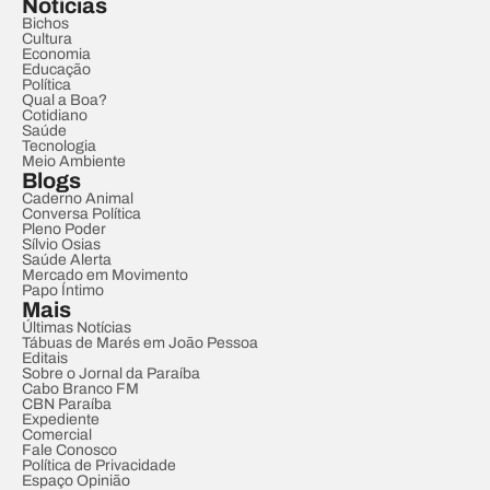
Notícias
Bichos
Cultura
Economia
Educação
Política
Qual a Boa?
Cotidiano
Saúde
Tecnologia
Meio Ambiente
Blogs
Caderno Animal
Conversa Política
Pleno Poder
Sílvio Osias
Saúde Alerta
Mercado em Movimento
Papo Íntimo
Mais
Últimas Notícias
Tábuas de Marés em João Pessoa
Editais
Sobre o Jornal da Paraíba
Cabo Branco FM
CBN Paraíba
Expediente
Comercial
Fale Conosco
Política de Privacidade
Espaço Opinião