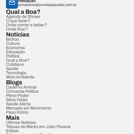
Redação
jornalismo@jornaldaparaiba.com.br
Qual a Boa?
Agenda de Shows
O que fazer?
Onde comer e beber?
Onde ficar?
Notícias
Bichos
Cultura
Economia
Educação
Política
Qual a Boa?
Cotidiano
Saúde
Tecnologia
Meio Ambiente
Blogs
Caderno Animal
Conversa Política
Pleno Poder
Sílvio Osias
Saúde Alerta
Mercado em Movimento
Papo Íntimo
Mais
Últimas Notícias
Tábuas de Marés em João Pessoa
Editais