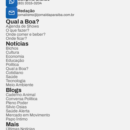
(83) 3315-3204
Redação
jornalismo@jornaldaparaiba.com.br
Qual a Boa?
Agenda de Shows
O que fazer?
Onde comer e beber?
Onde ficar?
Notícias
Bichos
Cultura
Economia
Educação
Política
Qual a Boa?
Cotidiano
Saúde
Tecnologia
Meio Ambiente
Blogs
Caderno Animal
Conversa Política
Pleno Poder
Sílvio Osias
Saúde Alerta
Mercado em Movimento
Papo Íntimo
Mais
Últimas Notícias