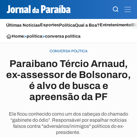
Esportes
Entretenimento
Bl
Últimas Notícias
Política
Qual a Boa?
Home
>
política
>
conversa política
CONVERSA POLÍTICA
Paraibano Tércio Arnaud,
ex-assessor de Bolsonaro,
é alvo de busca e
apreensão da PF
Ele ficou conhecido como um dos cabeças do chamado
“gabinete do ódio”. Responsável por espalhar notícias
falsos contra "adversários/inimigos" políticos do ex-
presidente.