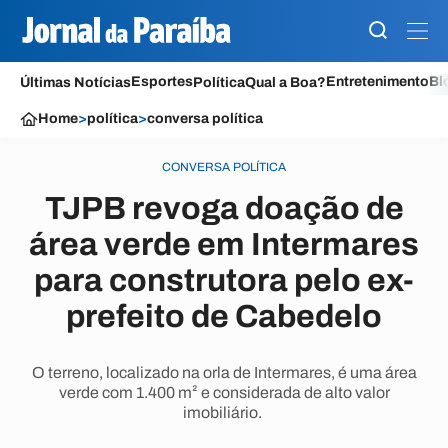
Esportes
Entretenimento
Bl
Últimas Notícias
Política
Qual a Boa?
Home
>
política
>
conversa política
CONVERSA POLÍTICA
TJPB revoga doação de
área verde em Intermares
para construtora pelo ex-
prefeito de Cabedelo
O terreno, localizado na orla de Intermares, é uma área
verde com 1.400 m² e considerada de alto valor
imobiliário.