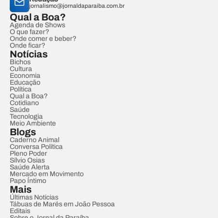
jornalismo@jornaldaparaiba.com.br
Qual a Boa?
Agenda de Shows
O que fazer?
Onde comer e beber?
Onde ficar?
Notícias
Bichos
Cultura
Economia
Educação
Política
Qual a Boa?
Cotidiano
Saúde
Tecnologia
Meio Ambiente
Blogs
Caderno Animal
Conversa Política
Pleno Poder
Sílvio Osias
Saúde Alerta
Mercado em Movimento
Papo Íntimo
Mais
Últimas Notícias
Tábuas de Marés em João Pessoa
Editais
Sobre o Jornal da Paraíba