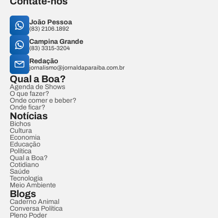
Contate-nos
João Pessoa
(83) 2106.1892
Campina Grande
(83) 3315-3204
Redação
jornalismo@jornaldaparaiba.com.br
Qual a Boa?
Agenda de Shows
O que fazer?
Onde comer e beber?
Onde ficar?
Notícias
Bichos
Cultura
Economia
Educação
Política
Qual a Boa?
Cotidiano
Saúde
Tecnologia
Meio Ambiente
Blogs
Caderno Animal
Conversa Política
Pleno Poder