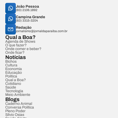
João Pessoa
(83) 2106.1892
Campina Grande
(83) 3315-3204
Redação
jornalismo@jornaldaparaiba.com.br
Qual a Boa?
Agenda de Shows
O que fazer?
Onde comer e beber?
Onde ficar?
Notícias
Bichos
Cultura
Economia
Educação
Política
Qual a Boa?
Cotidiano
Saúde
Tecnologia
Meio Ambiente
Blogs
Caderno Animal
Conversa Política
Pleno Poder
Sílvio Osias