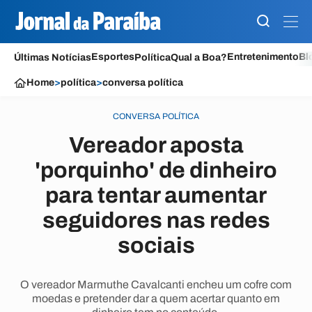
Esportes
Entretenimento
Bl
Últimas Notícias
Política
Qual a Boa?
Home
>
política
>
conversa política
CONVERSA POLÍTICA
Vereador aposta
'porquinho' de dinheiro
para tentar aumentar
seguidores nas redes
sociais
O vereador Marmuthe Cavalcanti encheu um cofre com
moedas e pretender dar a quem acertar quanto em