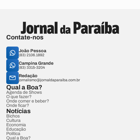
Contate-nos
João Pessoa
(83) 2106.1892
Campina Grande
(83) 3315-3204
Redação
jornalismo@jornaldaparaiba.com.br
Qual a Boa?
Agenda de Shows
O que fazer?
Onde comer e beber?
Onde ficar?
Notícias
Bichos
Cultura
Economia
Educação
Política
Qual a Boa?