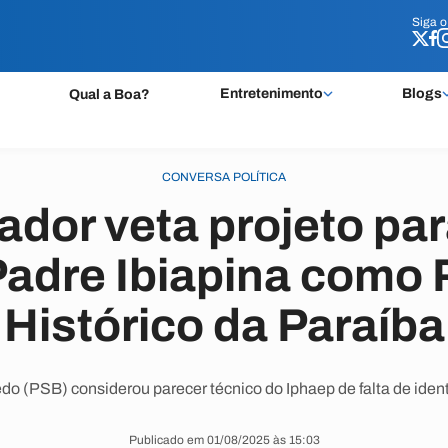
Siga 
Siga 
Entretenimento
Blogs
Qual a Boa?
CONVERSA POLÍTICA
dor veta projeto par
Padre Ibiapina como 
Histórico da Paraíba
 (PSB) considerou parecer técnico do Iphaep de falta de ident
Publicado em 01/08/2025 às 15:03