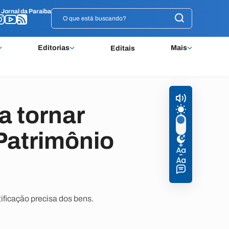
o
o
Jornal da Paraíba
Jornal da Paraíba
Editorias
Mais
Editais
a tornar
Patrimônio
ificação precisa dos bens.