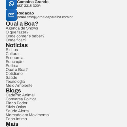
Campina Grande
(83) 3315-3204
Redação
jornalismo@jornaldaparaiba.com.br
Qual a Boa?
Agenda de Shows
O que fazer?
Onde comer e beber?
Onde ficar?
Notícias
Bichos
Cultura
Economia
Educação
Política
Qual a Boa?
Cotidiano
Saúde
Tecnologia
Meio Ambiente
Blogs
Caderno Animal
Conversa Política
Pleno Poder
Sílvio Osias
Saúde Alerta
Mercado em Movimento
Papo Íntimo
Mais