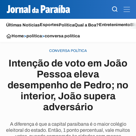
Esportes
Entretenimento
Bl
Últimas Notícias
Política
Qual a Boa?
Home
>
política
>
conversa política
CONVERSA POLÍTICA
Intenção de voto em João
Pessoa eleva
desempenho de Pedro; no
interior, João supera
adversário
A diferença é que a capital paraibana é o maior colégio
eleitoral do estado. Então, 1 ponto percentual, vale muitos