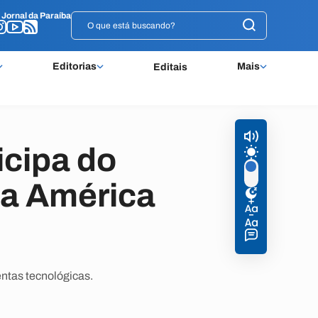
o
o
Jornal da Paraíba
Jornal da Paraíba
Editorias
Mais
Editais
cipa do
da América
ntas tecnológicas.