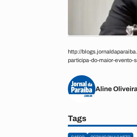
http://blogs.jornaldaparai
participa-do-maior-evento-
Aline Oliveir
Tags