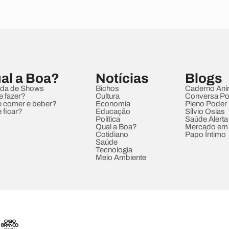
al a Boa?
Notícias
Blogs
da de Shows
Bichos
Caderno Ani
e fazer?
Cultura
Conversa Pol
 comer e beber?
Economia
Pleno Poder
 ficar?
Educação
Sílvio Osias
Política
Saúde Alerta
Qual a Boa?
Mercado em
Cotidiano
Papo Íntimo
Saúde
Tecnologia
Meio Ambiente