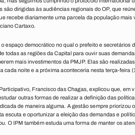
, mas seguimos cumprindo o protocolo internacional 
 são dirigidas às audiências regionais do OP, que re
e recebe diariamente uma parcela da população mais v
Luciano Cartaxo.
 o espaço democrático no qual o prefeito e secretários 
todas as regiões da Capital para ouvir suas demandas 
ceberem mais investimentos da PMJP. Elas são realizada
 cada noite e a próxima aconteceria nesta terça-feira (
articipativo, Francisco das Chagas, explicou que, em 
 estudar outras formas de realizar a definição das políti
udicada de maneira alguma. A gestão sempre priorizou 
ta escuta e oportunizar a eleição das demandas e polític
mou. O IPM também estuda uma forma de manter os aten