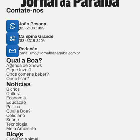
Contate-nos
João Pessoa
(83) 2106.1892
Campina Grande
(83) 3315-3204
Redação
jornalismo@jornaldaparaiba.com.br
Qual a Boa?
Agenda de Shows
O que fazer?
Onde comer e beber?
Onde ficar?
Notícias
Bichos
Cultura
Economia
Educação
Política
Qual a Boa?
Cotidiano
Saúde
Tecnologia
Meio Ambiente
Blogs
Caderno Animal