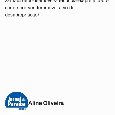
3/14/corretor-de-imoveis-denuncia-ex-prefeita-do-
conde-por-vender-imovel-alvo-de-
desapropriacao/
Aline Oliveira