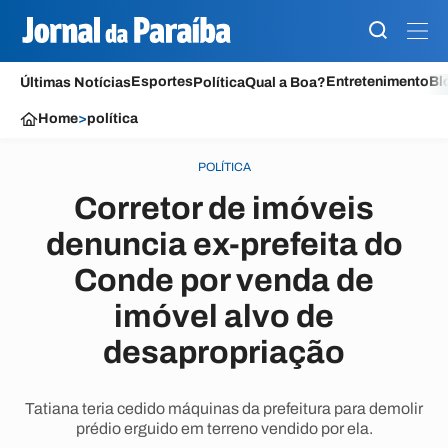
Esportes
Entretenimento
Bl
Últimas Notícias
Política
Qual a Boa?
Home
>
política
POLÍTICA
Corretor de imóveis
denuncia ex-prefeita do
Conde por venda de
imóvel alvo de
desapropriação
Tatiana teria cedido máquinas da prefeitura para demolir
prédio erguido em terreno vendido por ela.