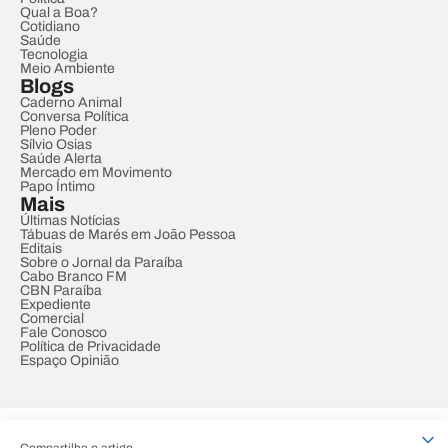
Qual a Boa?
Cotidiano
Saúde
Tecnologia
Meio Ambiente
Blogs
Caderno Animal
Conversa Política
Pleno Poder
Sílvio Osias
Saúde Alerta
Mercado em Movimento
Papo Íntimo
Mais
Últimas Notícias
Tábuas de Marés em João Pessoa
Editais
Sobre o Jornal da Paraíba
Cabo Branco FM
CBN Paraíba
Expediente
Comercial
Fale Conosco
Política de Privacidade
Espaço Opinião
© REDE PARAÍBA DE COMUNICAÇÃO
Compartilhe o artigo